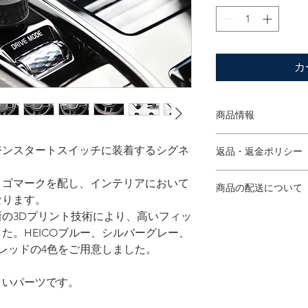
カ
商品情報
適合車種
ジンスタートスイッチに装着するシグネ
返品・返金ポリシー
S60/V60/V60CC (2019-
XC60 (2018-) R-Desig
返品は原則として承
ロゴマークを配し、インテリアにおいて
S90/V90/V90CC (2017
商品の配送について
万が一、不良品や商
XC90 (2016-) R-Desig
なります。
り7日以内にご連絡
代金引換を除き、ご
の3Dプリント技術により、高いフィッ
送料当社負担にて交
在庫品はご注文から
た。HEICOブルー、シルバーグレー、
受注生産品やお取寄
ョンレッドの4色をご用意しました。
いたします。
きいパーツです。