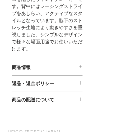
す。背中にはレーシングストライ
プをあしらい、アクティブなスタ
イルとなっています。​脇下のスト
レッチ生地により動きやすさを重
視しました。​シンプルなデザイン
で様々な場面用途でお使いいただ
けます。
商品情報
返品・返金ポリシー
返品は原則として承っておりません。
商品の配送について
万が一、不良品や商品間違いがござい
ましたら、到着より7日以内にご連絡
代金引換を除き、ご入金確認後の正式
ください。
受注となります。在庫品はご注文から
送料当社負担にて交換対応させていた
7日以内に発送いたします。受注生産
だきます。
品やお取寄せ品については受注時に別
​HEICO SPORTIV JAPAN