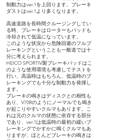
制動力はver.1を上回ります。ブレーキ
ダストはver.1より多くなります。
高速道路を長時間クルージングしてい
る時、ブレーキはローターもパッドも
冷却されて低温になっています。
このような状況から危険回避のフルブ
レーキングということも一般道では十
分に考えられます。
HEICO SPORTIV製ブレーキパッドはこ
のような使用環境も考慮してテストを
行い、高温時はもちろん、低温時のブ
レーキングでも十分な制動力を発揮し
ます。
ブレーキの鳴きはディスクとの相性も
あり、V70Rのようにノーマルでも鳴き
が起こりやすいクルマもあります。こ
れは元のクルマの状態に依存する部分
であり、ver.1は低温時の最初の緩いブ
レーキングでかすかに鳴くクルマもあ
りますが、ほとんどブレーキの鳴きは