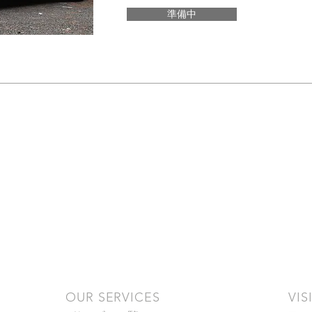
準備中
OUR SERVICES
VIS