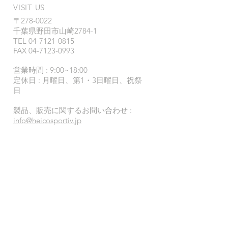
VISIT US
〒278-0022
千葉県野田市山崎2784-1
TEL
04-7121-0815
FAX 04-7123-0993
営業時間 : 9:00~18:00
定休日 : 月
曜日、第1・3日曜日、祝祭
日
製品、販売に関するお問い合わせ :
i
nfo@heicosportiv.jp
© 2019 HEICO SPORTIV JAPAN
-- サイト内の写真、文言、イラスト等の無断転
載を禁じます 2019 Copyright (C) HEICO
SPORTIV JAPAN. All Rights Reserved​ --