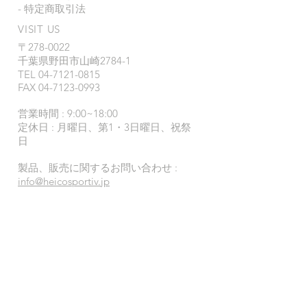
- 特定商取引法
VISIT US
〒278-0022
千葉県野田市山崎2784-1
TEL
04-7121-0815
FAX 04-7123-0993
営業時間 : 9:00~18:00
定休日 : 月
曜日、第1・3日曜日、祝祭
日
製品、販売に関するお問い合わせ :
i
nfo@heicosportiv.jp
© 2019 HEICO SPORTIV JAPAN
-- サイト内の写真、文言、イラスト等の無断転
載を禁じます 2019 Copyright (C) HEICO
SPORTIV JAPAN. All Rights Reserved​ --