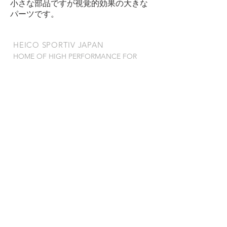
小さな部品ですが視覚的効果の大きな
パーツです。
​HEICO SPORTIV JAPAN
HOME OF HIGH PERFORMANCE FOR
VOLVO
OUR SERVICES
- サービス一覧
- 製品保証規定
- 特定商取引法
VISIT US
〒278-0022
千葉県野田市山崎2784-1
TEL
04-7121-0815
FAX 04-7123-0993