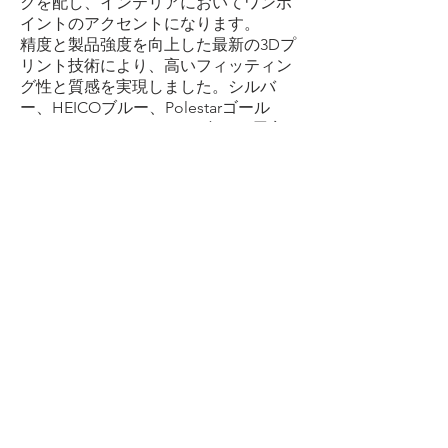
クを配し、インテリアにおいてワンポ
イントのアクセントになります。
精度と製品強度を向上した最新の3Dプ
リント技術により、高いフィッティン
グ性と質感を実現しました。シルバ
ー、HEICOブルー、Polestarゴール
ド、パッションレッドの4色をご用意し
ました。
小さいながら視覚的効果も大きいパー
ツです。
​HEICO SPORTIV JAPAN
HOME OF HIGH PERFORMANCE FOR
VOLVO
OUR SERVICES
- サービス一覧