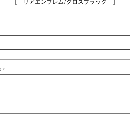
［ リアエンブレム/グロスブラック ］
ス