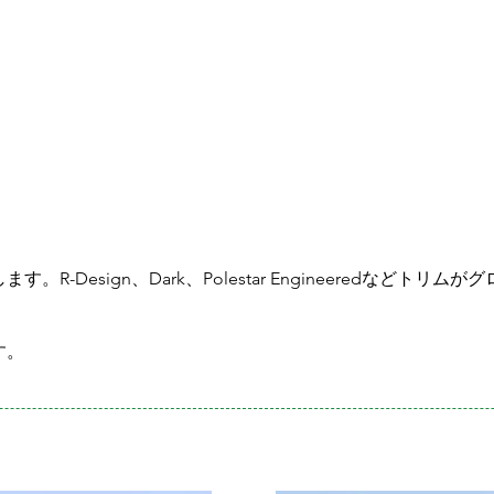
。
R-Design、Dark、Polestar Engineeredなどト
す。