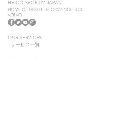
​HEICO SPORTIV JAPAN
HOME OF HIGH PERFORMANCE FOR
VOLVO
OUR SERVICES
- サービス一覧
- 製品保証規定
- 特定商取引法
VISIT US
〒278-0022
千葉県野田市山崎2784-1
TEL
04-7121-0815
FAX 04-7123-0993
営業時間 : 9:00~18:00
定休日 : 月
曜日、第1・3日曜日、祝祭
日