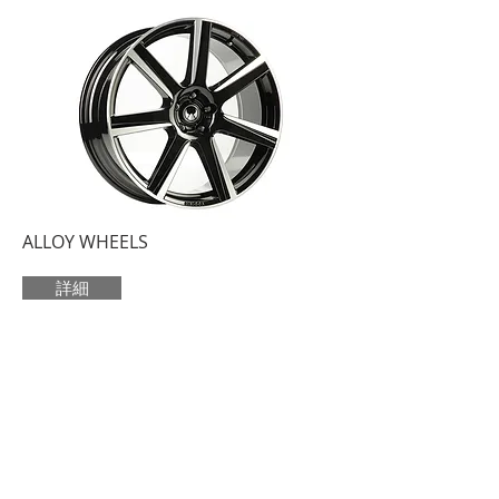
ALLOY WHEELS
詳細
​HEICO SPORTIV JAPAN
HOME OF HIGH PERFORMANCE FOR
VOLVO
OUR SERVICES
- サービス一覧