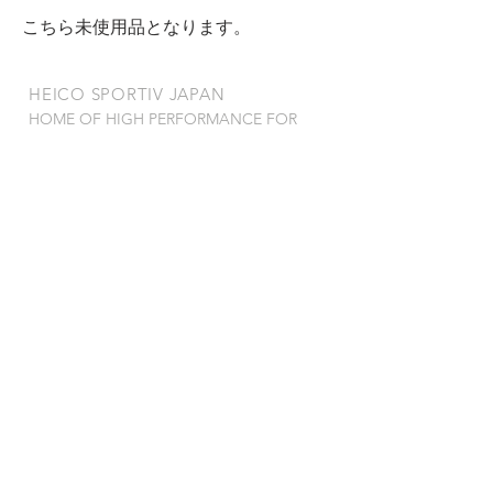
こちら未使用品となります。
​HEICO SPORTIV JAPAN
HOME OF HIGH PERFORMANCE FOR
VOLVO
OUR SERVICES
- サービス一覧
- 製品保証規定
- 特定商取引法
VISIT US
〒278-0022
千葉県野田市山崎2784-1
TEL
04-7121-0815
FAX 04-7123-0993
営業時間 : 9:00~18:00