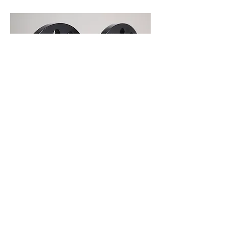
スペーサー15mm/ブラック
S60/V60/V60CC
​￥51,700
15mmスペーサー2枚、純正ボルトキャッ
プ対応のロングボルト10本のセットで
す。