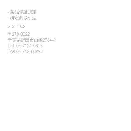
- 製品保証規定
- 特定商取引法
VISIT US
〒278-0022
千葉県野田市山崎2784-1
TEL
04-7121-0815
FAX 04-7123-0993
営業時間 : 9:00~18:00
定休日 : 月
曜日、第1・3日曜日、祝祭
日
製品、販売に関するお問い合わせ :
i
nfo@heicosportiv.jp
© 2019 HEICO SPORTIV JAPAN
-- サイト内の写真、文言、イラスト等の無断転
載を禁じます 2019 Copyright (C) HEICO