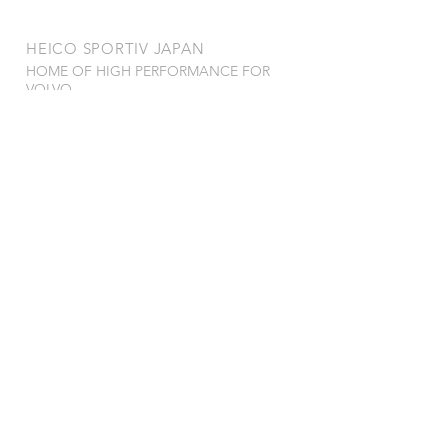
​HEICO SPORTIV JAPAN
HOME OF HIGH PERFORMANCE FOR
VOLVO
OUR SERVICES
- サービス一覧
- 製品保証規定
- 特定商取引法
VISIT US
〒278-0022
千葉県野田市山崎2784-1
TEL
04-7121-0815
FAX 04-7123-0993
営業時間 : 9:00~18:00
定休日 : 月
曜日、第1・3日曜日、祝祭